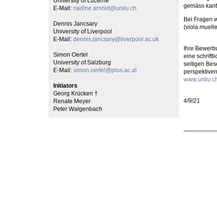
University of Lucerne
gemäss kant
E-Mail:
nadine.arnold@unilu.ch
Bei Fragen w
Dennis Jancsary
(viola.muell
University of Liverpool
E-Mail:
dennis.jancsary@liverpool.ac.uk
Ihre Bewerbu
Simon Oertel
eine schrift
University of Salzburg
seitigen Bes
E-Mail:
simon.oertel@plus.ac.at
perspektiven
www.unilu.ch
Initiators
Georg Krücken †
4/9/21
Renate Meyer
Peter Walgenbach