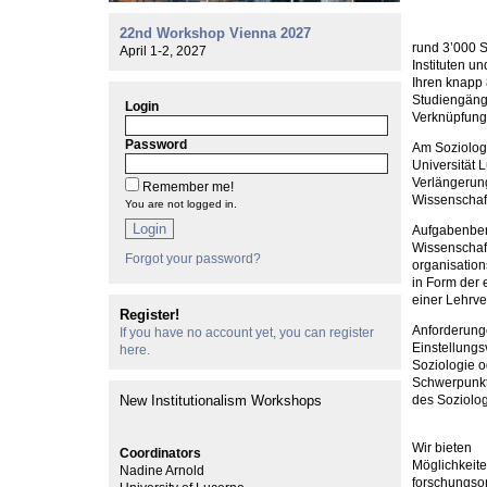
22nd Workshop Vienna 2027
rund 3’000 S
April 1-2, 2027
Instituten u
Ihren knapp 
Studiengäng
Login
Verknüpfung
Password
Am Soziologi
Universität 
Verlängerung
Remember me!
Wissenschaft
You are not logged in.
Login
Aufgabenber
Wissenschaft
Forgot your password?
organisatio
in Form der 
einer Lehrve
Register!
Anforderun
If you have no account yet, you can register
Einstellungs
here.
Soziologie 
Schwerpunkt
New Institutionalism Workshops
des Soziolo
Wir bieten
Coordinators
Möglichkeite
Nadine Arnold
forschungsor